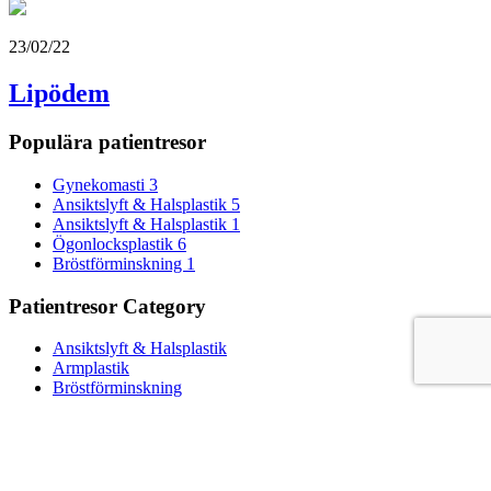
23/02/22
Lipödem
Populära patientresor
Gynekomasti 3
Ansiktslyft & Halsplastik 5
Ansiktslyft & Halsplastik 1
Ögonlocksplastik 6
Bröstförminskning 1
Patientresor Category
Ansiktslyft & Halsplastik
Armplastik
Bröstförminskning
Bröstförstoring med protes
Bröstförstoring utan protes
Bröstlyft
Bröstrekonstruktion
Bukplastik