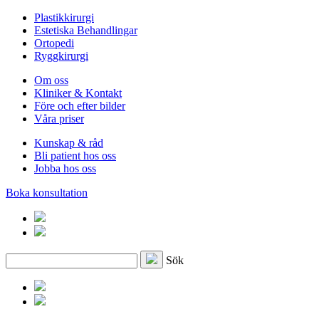
Plastikkirurgi
Estetiska Behandlingar
Ortopedi
Ryggkirurgi
Om oss
Kliniker & Kontakt
Före och efter bilder
Våra priser
Kunskap & råd
Bli patient hos oss
Jobba hos oss
Boka konsultation
Sök