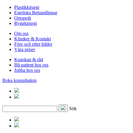
Plastikkirurgi
Estetiska Behandlingar
Ortopedi
Ryggkirurgi
Om oss
Kliniker & Kontakt
Före och efter bilder
Våra priser
Kunskap & råd
Bli patient hos oss
Jobba hos oss
Boka konsultation
Sök