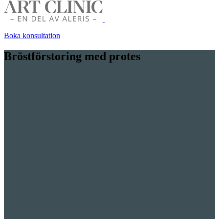
Boka konsultation
Bröstförstoring med protes