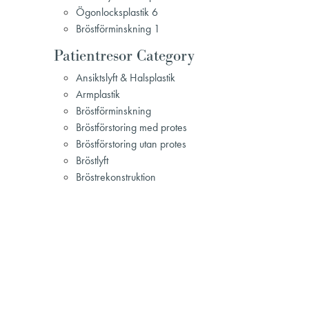
Ögonlocksplastik 6
Bröstförminskning 1
Patientresor Category
Ansiktslyft & Halsplastik
Armplastik
Bröstförminskning
Bröstförstoring med protes
Bröstförstoring utan protes
Bröstlyft
Bröstrekonstruktion
Bukplastik
Gynekomasti
Hudåtstramning vid viktnedgång
Injektionsbehandling
Lipödem
Mommy Makeover
Näsplastik