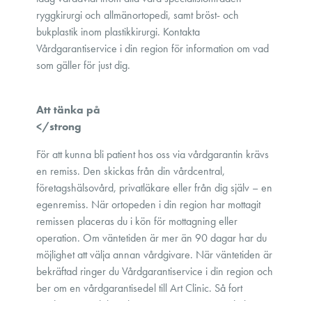
ryggkirurgi och allmänortopedi, samt bröst- och
bukplastik inom plastikkirurgi. Kontakta
Vårdgarantiservice i din region för information om vad
som gäller för just dig.
Att tänka på
</strong
För att kunna bli patient hos oss via vårdgarantin krävs
en remiss. Den skickas från din vårdcentral,
företagshälsovård, privatläkare eller från dig själv – en
egenremiss. När ortopeden i din region har mottagit
remissen placeras du i kön för mottagning eller
operation. Om väntetiden är mer än 90 dagar har du
möjlighet att välja annan vårdgivare. När väntetiden är
bekräftad ringer du Vårdgarantiservice i din region och
ber om en vårdgarantisedel till Art Clinic. Så fort
vårdgarantisedeln och remissen är registrerade hos