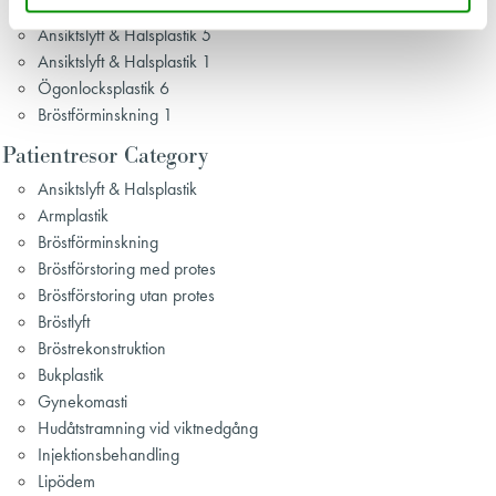
Gynekomasti 3
Ansiktslyft & Halsplastik 5
Ansiktslyft & Halsplastik 1
Ögonlocksplastik 6
Bröstförminskning 1
Patientresor Category
Ansiktslyft & Halsplastik
Armplastik
Bröstförminskning
Bröstförstoring med protes
Bröstförstoring utan protes
Bröstlyft
Bröstrekonstruktion
Bukplastik
Gynekomasti
Hudåtstramning vid viktnedgång
Injektionsbehandling
Lipödem