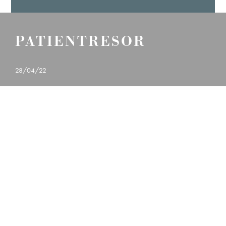
PATIENTRESOR
28/04/22
23
MOMMY MAKEOVER
Ö
LÄS MER