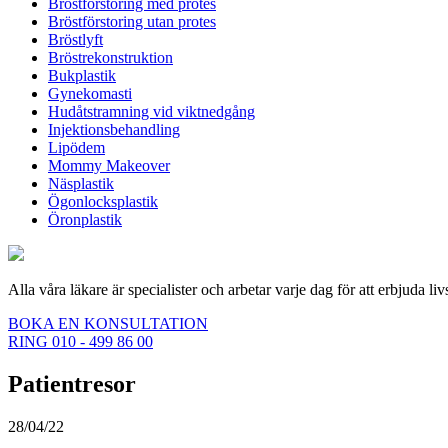
Bröstförstoring med protes
Bröstförstoring utan protes
Bröstlyft
Bröstrekonstruktion
Bukplastik
Gynekomasti
Hudåtstramning vid viktnedgång
Injektionsbehandling
Lipödem
Mommy Makeover
Näsplastik
Ögonlocksplastik
Öronplastik
Alla våra läkare är specialister och arbetar varje dag för att erbjuda li
BOKA EN KONSULTATION
RING 010 - 499 86 00
Patientresor
28/04/22