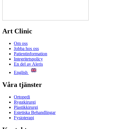
Art Clinic
Om oss
Jobba hos oss
Patientinformation
Integritetspolicy
En del av Aleris
English
Våra tjänster
Ortopedi
Ryggkirurgi
Plastikkirurgi
Estetiska Behandlingar
Fysioterapi