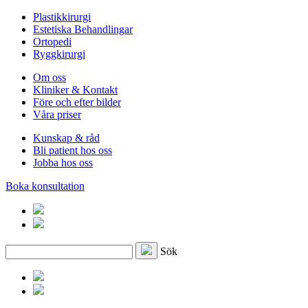
Plastikkirurgi
Estetiska Behandlingar
Ortopedi
Ryggkirurgi
Om oss
Kliniker & Kontakt
Före och efter bilder
Våra priser
Kunskap & råd
Bli patient hos oss
Jobba hos oss
Boka konsultation
Sök