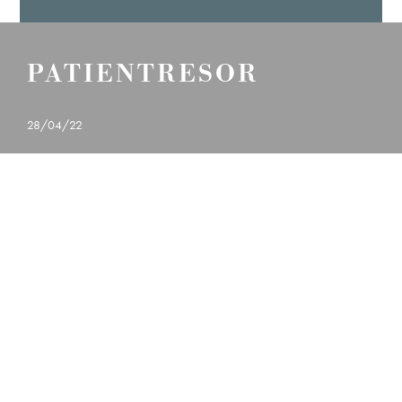
PATIENTRESOR
28/04/22
23
MOMMY MAKEOVER
Ö
LÄS MER