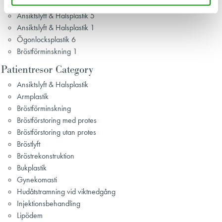
Gynekomasti 3
Ansiktslyft & Halsplastik 5
Ansiktslyft & Halsplastik 1
Ögonlocksplastik 6
Bröstförminskning 1
Patientresor Category
Ansiktslyft & Halsplastik
Armplastik
Bröstförminskning
Bröstförstoring med protes
Bröstförstoring utan protes
Bröstlyft
Bröstrekonstruktion
Bukplastik
Gynekomasti
Hudåtstramning vid viktnedgång
Injektionsbehandling
Lipödem