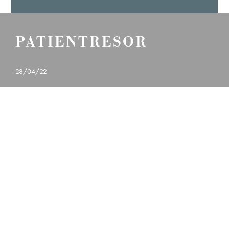
PATIENTRESOR
28/04/22
23
MOMMY MAKEOVER
Ö
LÄS MER