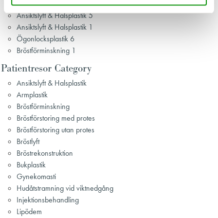
Gynekomasti 3
Ansiktslyft & Halsplastik 5
Ansiktslyft & Halsplastik 1
Ögonlocksplastik 6
Bröstförminskning 1
Patientresor Category
Ansiktslyft & Halsplastik
Armplastik
Bröstförminskning
Bröstförstoring med protes
Bröstförstoring utan protes
Bröstlyft
Bröstrekonstruktion
Bukplastik
Gynekomasti
Hudåtstramning vid viktnedgång
Injektionsbehandling
Lipödem