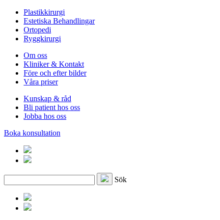
Plastikkirurgi
Estetiska Behandlingar
Ortopedi
Ryggkirurgi
Om oss
Kliniker & Kontakt
Före och efter bilder
Våra priser
Kunskap & råd
Bli patient hos oss
Jobba hos oss
Boka konsultation
Sök