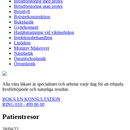
Bröstförstoring med protes
Bröstförstoring utan protes
Bröstlyft
Bröstrekonstruktion
Bukplastik
Gynekomasti
Hudåtstramning vid viktnedgång
Injektionsbehandling
Lipödem
Mommy Makeover
Näsplastik
Ögonlocksplastik
Öronplastik
Alla våra läkare är specialister och arbetar varje dag för att erbjuda
livsförhöjande och naturliga resultat.
BOKA EN KONSULTATION
RING 010 - 499 86 00
Patientresor
28/04/22