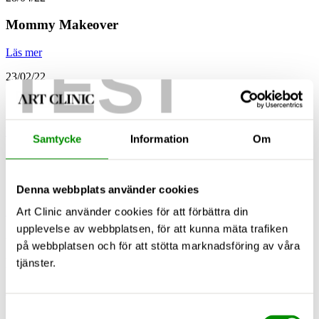
Mommy Makeover
Läs mer
TEST
23/02/22
Öronplastik
Läs mer
Samtycke
Information
Om
23/02/22
Ögonlocksplastik
Denna webbplats använder cookies
Läs mer
Art Clinic använder cookies för att förbättra din
upplevelse av webbplatsen, för att kunna mäta trafiken
23/02/22
på webbplatsen och för att stötta marknadsföring av våra
Näsplastik
tjänster.
Läs mer
Samtyckesval
23/02/22