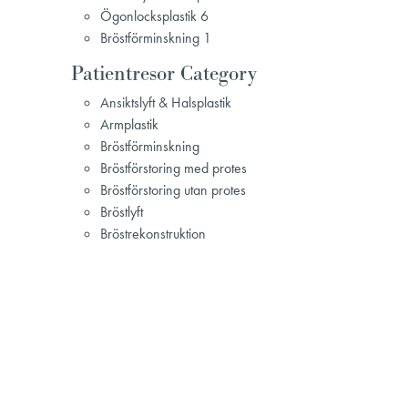
Ögonlocksplastik 6
Bröstförminskning 1
Patientresor Category
Ansiktslyft & Halsplastik
Armplastik
Bröstförminskning
Bröstförstoring med protes
Bröstförstoring utan protes
Bröstlyft
Bröstrekonstruktion
Bukplastik
Gynekomasti
Hudåtstramning vid viktnedgång
Injektionsbehandling
Lipödem
Mommy Makeover
Näsplastik