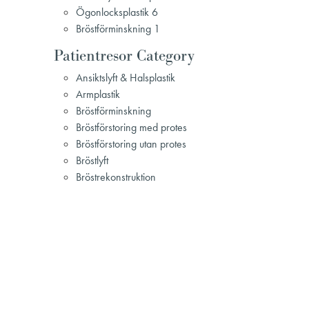
Ögonlocksplastik 6
Bröstförminskning 1
Patientresor Category
Ansiktslyft & Halsplastik
Armplastik
Bröstförminskning
Bröstförstoring med protes
Bröstförstoring utan protes
Bröstlyft
Bröstrekonstruktion
Bukplastik
Gynekomasti
Hudåtstramning vid viktnedgång
Injektionsbehandling
Lipödem
Mommy Makeover
Näsplastik