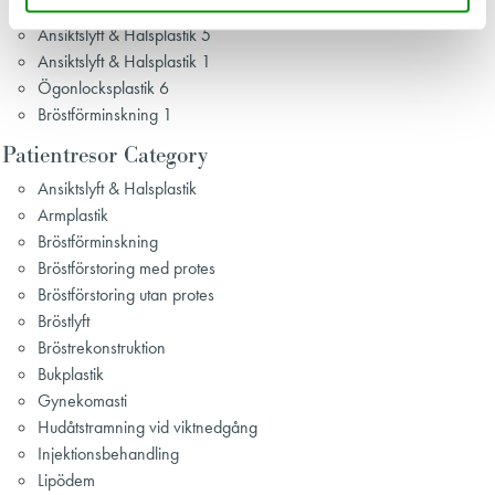
Gynekomasti 3
Ansiktslyft & Halsplastik 5
Ansiktslyft & Halsplastik 1
Ögonlocksplastik 6
Bröstförminskning 1
Patientresor Category
Ansiktslyft & Halsplastik
Armplastik
Bröstförminskning
Bröstförstoring med protes
Bröstförstoring utan protes
Bröstlyft
Bröstrekonstruktion
Bukplastik
Gynekomasti
Hudåtstramning vid viktnedgång
Injektionsbehandling
Lipödem