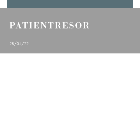
PATIENTRESOR
28/04/22
23
MOMMY MAKEOVER
Ö
LÄS MER