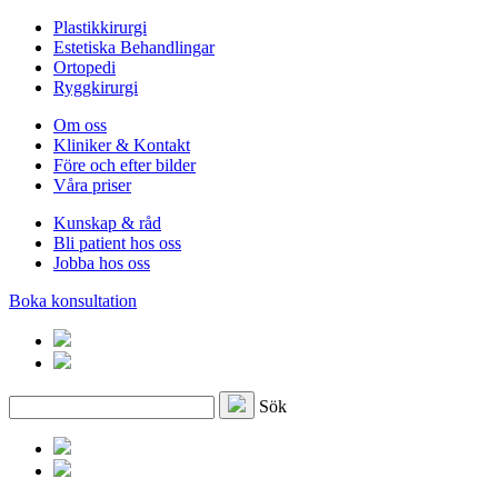
Plastikkirurgi
Estetiska Behandlingar
Ortopedi
Ryggkirurgi
Om oss
Kliniker & Kontakt
Före och efter bilder
Våra priser
Kunskap & råd
Bli patient hos oss
Jobba hos oss
Boka konsultation
Sök