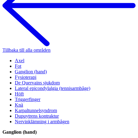
Tillbaka till alla områden
Axel
Fot
Ganglion (hand)
Fysioterapi
De Quervains sjukdom
Lateral epicondylalgia (tennisarmbåge)
Höft
Triggerfinger
Knä
Karpaltunnelsyndrom
Dupuytrens kontraktur
Nervinklämning i armbågen
Ganglion (hand)