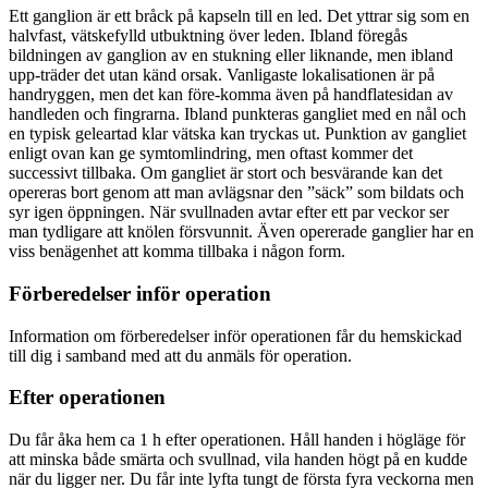
Ett ganglion är ett bråck på kapseln till en led. Det yttrar sig som en
halvfast, vätskefylld utbuktning över leden. Ibland föregås
bildningen av ganglion av en stukning eller liknande, men ibland
upp-träder det utan känd orsak. Vanligaste lokalisationen är på
handryggen, men det kan före-komma även på handflatesidan av
handleden och fingrarna. Ibland punkteras gangliet med en nål och
en typisk geleartad klar vätska kan tryckas ut. Punktion av gangliet
enligt ovan kan ge symtomlindring, men oftast kommer det
successivt tillbaka. Om gangliet är stort och besvärande kan det
opereras bort genom att man avlägsnar den ”säck” som bildats och
syr igen öppningen. När svullnaden avtar efter ett par veckor ser
man tydligare att knölen försvunnit. Även opererade ganglier har en
viss benägenhet att komma tillbaka i någon form.
Förberedelser inför operation
Information om förberedelser inför operationen får du hemskickad
till dig i samband med att du anmäls för operation.
Efter operationen
Du får åka hem ca 1 h efter operationen. Håll handen i högläge för
att minska både smärta och svullnad, vila handen högt på en kudde
när du ligger ner. Du får inte lyfta tungt de första fyra veckorna men