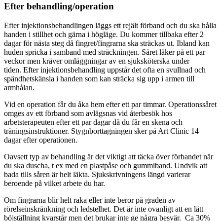
Efter behandling/operation
Efter injektionsbehandlingen läggs ett rejält förband och du ska hålla
handen i stillhet och gärna i högläge. Du kommer tillbaka efter 2
dagar för nästa steg då fingret/fingrarna ska sträckas ut. Ibland kan
huden spricka i samband med sträckningen. Såret läker på ett par
veckor men kräver omläggningar av en sjuksköterska under
tiden. Efter injektionsbehandling uppstår det ofta en svullnad och
spändhetskänsla i handen som kan sträcka sig upp i armen till
armhålan.
Vid en operation får du åka hem efter ett par timmar. Operationssåret
omges av ett förband som avlägsnas vid återbesök hos
arbetsterapeuten efter ett par dagar då du får en skena och
träningsinstruktioner. Stygnborttagningen sker på Art Clinic 14
dagar efter operationen.
Oavsett typ av behandling är det viktigt att täcka över förbandet när
du ska duscha, t ex med en plastpåse och gummiband. Undvik att
bada tills såren är helt läkta. Sjukskrivningens längd varierar
beroende på vilket arbete du har.
Om fingrarna blir helt raka eller inte beror på graden av
rörelseinskränkning och ledstelhet. Det är inte ovanligt att en lätt
böjställning kvarstår men det brukar inte ge några besvär. Ca 30%