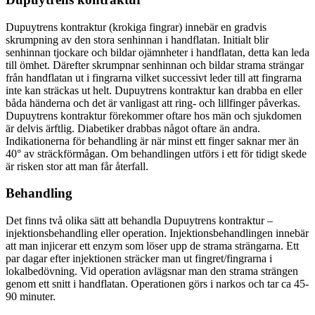
Dupuytrens kontraktur (krokiga fingrar) innebär en gradvis
skrumpning av den stora senhinnan i handflatan. Initialt blir
senhinnan tjockare och bildar ojämnheter i handflatan, detta kan leda
till ömhet. Därefter skrumpnar senhinnan och bildar strama strängar
från handflatan ut i fingrarna vilket successivt leder till att fingrarna
inte kan sträckas ut helt. Dupuytrens kontraktur kan drabba en eller
båda händerna och det är vanligast att ring- och lillfinger påverkas.
Dupuytrens kontraktur förekommer oftare hos män och sjukdomen
är delvis ärftlig. Diabetiker drabbas något oftare än andra.
Indikationerna för behandling är när minst ett finger saknar mer än
40° av sträckförmågan. Om behandlingen utförs i ett för tidigt skede
är risken stor att man får återfall.
Behandling
Det finns två olika sätt att behandla Dupuytrens kontraktur –
injektionsbehandling eller operation. Injektionsbehandlingen innebär
att man injicerar ett enzym som löser upp de strama strängarna. Ett
par dagar efter injektionen sträcker man ut fingret/fingrarna i
lokalbedövning. Vid operation avlägsnar man den strama strängen
genom ett snitt i handflatan. Operationen görs i narkos och tar ca 45-
90 minuter.