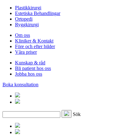
Plastikkirurgi
Estetiska Behandlingar
Ortopedi
Ryggkirurgi
Om oss
Kliniker & Kontakt
Före och efter bilder
Våra priser
Kunskap & råd
Bli patient hos oss
Jobba hos oss
Boka konsultation
Sök