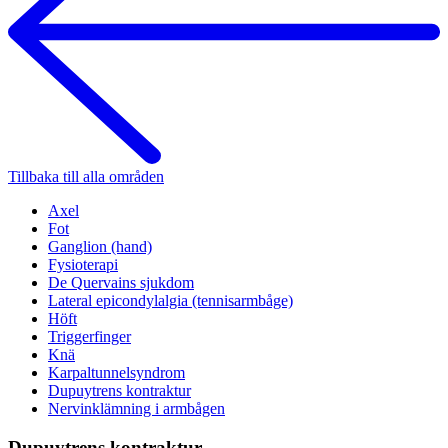
Tillbaka till alla områden
Axel
Fot
Ganglion (hand)
Fysioterapi
De Quervains sjukdom
Lateral epicondylalgia (tennisarmbåge)
Höft
Triggerfinger
Knä
Karpaltunnelsyndrom
Dupuytrens kontraktur
Nervinklämning i armbågen
Dupuytrens kontraktur