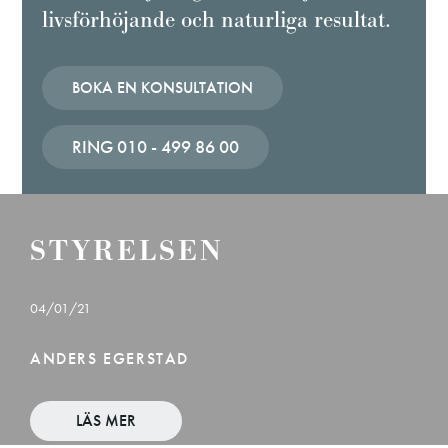
livsförhöjande och naturliga resultat.
BOKA EN KONSULTATION
RING 010 - 499 86 00
STYRELSEN
04/01/21
04
ANDERS EGERSTAD
N
LÄS MER