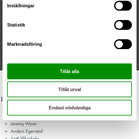
Inställningar
Statistik
Marknadsföring
Tillåt alla
04/06/20
Tillåt urval
Populära styrelsen
Endast nödvändiga
Per Windh
Ronnie Pettersson
Jeremy Wyon
Anders Egerstad
Antti Ylikorkala