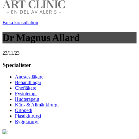
Boka konsultation
Dr Magnus Allard
23/11/23
Specialister
Anestesiläkare
Behandlingar
Chefläkare
Fysioterapi
Hudterapeut
Kärl- & Allmänkirurgi
Ortopedi
Plastikkirurgi
Ryggkirurgi