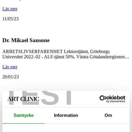
Läs mer
11/05/23
Dr. Mikael Sansone
ARBETSLIVSERFARENHET Lektorstjänst, Göteborgs
Universitet 2022–02 - ALF-tjänst 50%, Västra Götalandsregionen…
Läs mer
20/01/23
TEST
Dr. Gustav Kalin
ARBETSLIVSERFARENHET Specialistläkare Ortopedi, Region
Kronoberg jan 2017- ST-läkare, Landstinget Kronoberg…
Samtycke
Information
Om
Läs mer