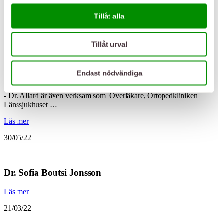
från Wästerläkarna…
Tillåt alla
Läs mer
30/05/22
Tillåt urval
Endast nödvändiga
Dr. Magnus Allard
- Dr. Allard är även verksam som Överläkare, Ortopedkliniken
Länssjukhuset …
Läs mer
30/05/22
Dr. Sofia Boutsi Jonsson
Läs mer
21/03/22