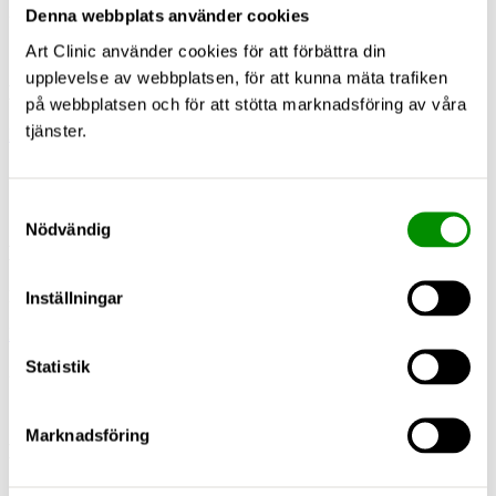
22/12/22
Denna webbplats använder cookies
Art Clinic använder cookies för att förbättra din
upplevelse av webbplatsen, för att kunna mäta trafiken
Dr. Per Hedén
på webbplatsen och för att stötta marknadsföring av våra
tjänster.
Läs mer
26/08/22
Samtyckesval
Nödvändig
Dr. Pia Fernberg
Pia är utbildad vid Karolinska Institutet och leg läkare sedan…
Inställningar
Läs mer
Statistik
22/08/22
Marknadsföring
Leg. Fysioterapeut Sadiq Owoeye
Sadiq kommer närmast från Rehabarbete inom primärvården, bla