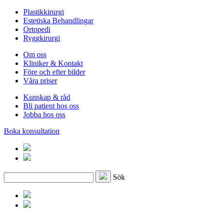
Plastikkirurgi
Estetiska Behandlingar
Ortopedi
Ryggkirurgi
Om oss
Kliniker & Kontakt
Före och efter bilder
Våra priser
Kunskap & råd
Bli patient hos oss
Jobba hos oss
Boka konsultation
Sök