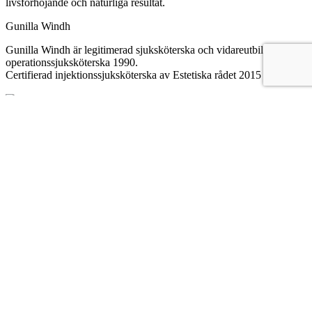
livsförhöjande och naturliga resultat.
Gunilla Windh
Gunilla Windh är legitimerad sjuksköterska och vidareutbildad till
operationssjuksköterska 1990.
Certifierad injektionssjuksköterska av Estetiska rådet 2015
Läs mer
Gunilla Windh
Gunilla Windh är legitimerad sjuksköterska och vidareutbildad till
operationssjuksköterska 1990.
Övriga utbildningar:
Restylane/ Injektionsteknik Master Class
Azzalure Advanced training course (Botulinum toxin)
Belkyrautbildning
Dermapenutbildning
Skleroseringsutbildning
Laser/IPL utbildning