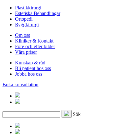
Plastikkirurgi
Estetiska Behandlingar
Ortopedi
Ryggkirurgi
Om oss
Kliniker & Kontakt
Före och efter bilder
Våra priser
Kunskap & råd
Bli patient hos oss
Jobba hos oss
Boka konsultation
Sök