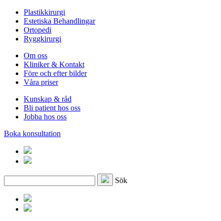
Plastikkirurgi
Estetiska Behandlingar
Ortopedi
Ryggkirurgi
Om oss
Kliniker & Kontakt
Före och efter bilder
Våra priser
Kunskap & råd
Bli patient hos oss
Jobba hos oss
Boka konsultation
Sök