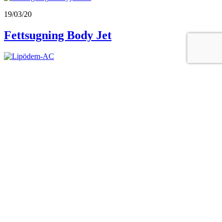
19/03/20
Fettsugning Body Jet
19/03/20
Lipödem (behandling med fettsugning)
Inläggsnavigering
1
2
Nästa
Populära produkter
Ryggkirurgi
Axel
Bröstförstoring med implantat
Ortopedi
Plastikkirurgi