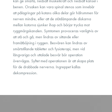
kan ge smärta, nedsatt muskelkraft och nedsatt känsel i
benen. Orsaken kan vara spinal stenos som innebär
att pålagringar på kotans olika delar gör hålrummen för
nerven mindre, eller att de stötdämpande diskarna
mellan kotorna sjunker ihop och börjar trycka mot
ryggmärgskanalen. Symtomen provoceras vanligtvis av
att stå och gå, men lindras av sittande eller
framåtböjning i ryggen. Besvären kan lindras av
smärtstillande tabletter och fysioterapi, men vid
långvariga och uttalade besvär bör operation
övervägas. Syftet med operationen är att skapa plats
för de drabbade nerverna. Ingreppet kallas
dekompression.