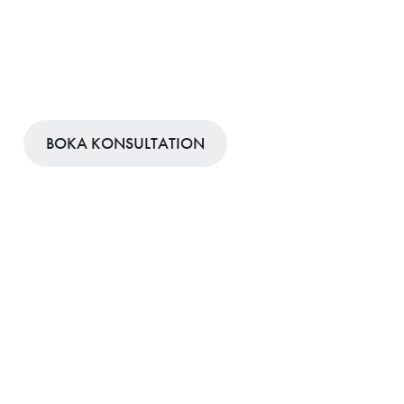
Dekompression i
ländryggen
BOKA KONSULTATION