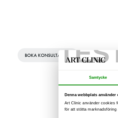
Öronplastik
Korrigerande öronplastik av erfarna specialistläkare
TES
BOKA KONSULTATION
Samtycke
Denna webbplats använder 
Art Clinic använder cookies f
för att stötta marknadsföring 