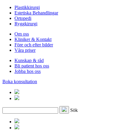
Plastikkirurgi
Estetiska Behandlingar
Ortopedi
Ryggkirurgi
Om oss
Kliniker & Kontakt
Före och efter bilder
Våra priser
Kunskap & råd
Bli patient hos oss
Jobba hos oss
Boka konsultation
Sök