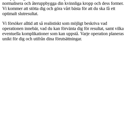
normalisera och återuppbygga din kvinnliga kropp och dess former.
Vi kommer att stötta dig och göra vårt bästa för att du ska få ett
optimalt slutresultat.
Vi försöker alltid att så realistiskt som möjligt beskriva vad
operationen innebär, vad du kan förvänta dig för resultat, samt vilka
eventuella komplikationer som kan uppstå. Varje operation planeras
unikt för dig och utifrån dina förutsättningar.
Sveriges nöjdaste patienter
Vi är stolta över att ha landets nöjdaste patienter. Ett NKI (nöjd kund
index) på hela 9,79/10 bekräftar vår målsättning – att hjälpa patienter
genom högsta kvalitet, omsorg och säkerhet.