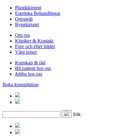
Plastikkirurgi
Estetiska Behandlingar
Ortopedi
Ryggkirurgi
Om oss
Kliniker & Kontakt
Före och efter bilder
Våra priser
Kunskap & råd
Bli patient hos oss
Jobba hos oss
Boka konsultation
Sök