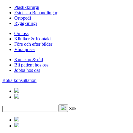
Plastikkirurgi
Estetiska Behandlingar
Ortopedi
Ryggkirurgi
Om oss
Kliniker & Kontakt
Före och efter bilder
Våra priser
Kunskap & råd
Bli patient hos oss
Jobba hos oss
Boka konsultation
Sök