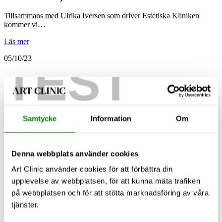
Tillsammans med Ulrika Iversen som driver Estetiska Kliniken
kommer vi…
Läs mer
05/10/23
TEST
Hälso- och skönhetsevent 11 oktober kl.18 i…
Hösten är en tid för förändring och förnyelse. Vad passar…
Samtycke
Information
Om
Läs mer
22/08/23
Denna webbplats använder cookies
Art Clinic använder cookies för att förbättra din
upplevelse av webbplatsen, för att kunna mäta trafiken
Dr. Anders Liss föreläser om lipödem på…
på webbplatsen och för att stötta marknadsföring av våra
Den 31 augusti kommer plastikkirurg Anders Liss föreläsa om
tjänster.
lipödem…