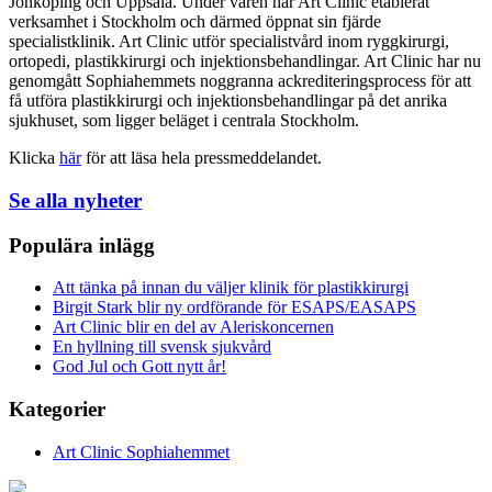
Jönköping och Uppsala. Under våren har Art Clinic etablerat
verksamhet i Stockholm och därmed öppnat sin fjärde
specialistklinik. Art Clinic utför specialistvård inom ryggkirurgi,
ortopedi, plastikkirurgi och injektionsbehandlingar. Art Clinic har nu
genomgått Sophiahemmets noggranna ackrediteringsprocess för att
få utföra plastikkirurgi och injektionsbehandlingar på det anrika
sjukhuset, som ligger beläget i centrala Stockholm.
Klicka
här
för att läsa hela pressmeddelandet.
Se alla nyheter
Populära inlägg
Att tänka på innan du väljer klinik för plastikkirurgi
Birgit Stark blir ny ordförande för ESAPS/EASAPS
Art Clinic blir en del av Aleriskoncernen
En hyllning till svensk sjukvård
God Jul och Gott nytt år!
Kategorier
Art Clinic Sophiahemmet