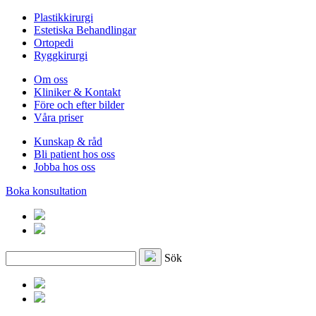
Plastikkirurgi
Estetiska Behandlingar
Ortopedi
Ryggkirurgi
Om oss
Kliniker & Kontakt
Före och efter bilder
Våra priser
Kunskap & råd
Bli patient hos oss
Jobba hos oss
Boka konsultation
S
ö
k