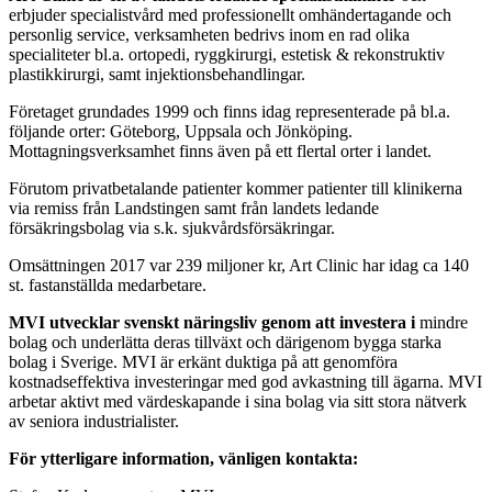
erbjuder specialistvård med professionellt omhändertagande och
personlig service, verksamheten bedrivs inom en rad olika
specialiteter bl.a. ortopedi, ryggkirurgi, estetisk & rekonstruktiv
plastikkirurgi, samt injektionsbehandlingar.
Företaget grundades 1999 och finns idag representerade på bl.a.
följande orter: Göteborg, Uppsala och Jönköping.
Mottagningsverksamhet finns även på ett flertal orter i landet.
Förutom privatbetalande patienter kommer patienter till klinikerna
via remiss från Landstingen samt från landets ledande
försäkringsbolag via s.k. sjukvårdsförsäkringar.
Omsättningen 2017 var 239 miljoner kr, Art Clinic har idag ca 140
st. fastanställda medarbetare.
MVI utvecklar svenskt näringsliv genom att investera i
mindre
bolag och underlätta deras tillväxt och därigenom bygga starka
bolag i Sverige. MVI är erkänt duktiga på att genomföra
kostnadseffektiva investeringar med god avkastning till ägarna. MVI
arbetar aktivt med värdeskapande i sina bolag via sitt stora nätverk
av seniora industrialister.
För ytterligare information, vänligen kontakta: