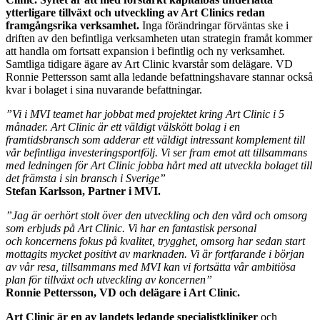
ytterligare tillväxt och utveckling av Art Clinics redan
framgångsrika verksamhet.
Inga förändringar förväntas ske i
driften av den befintliga verksamheten utan strategin framåt kommer
att handla om fortsatt expansion i befintlig och ny verksamhet.
Samtliga tidigare ägare av Art Clinic kvarstår som delägare. VD
Ronnie Pettersson samt alla ledande befattningshavare stannar också
kvar i bolaget i sina nuvarande befattningar.
”Vi i MVI teamet har jobbat med projektet kring Art Clinic i 5
månader. Art Clinic är ett väldigt välskött bolag i en
framtidsbransch som adderar ett väldigt intressant komplement till
vår befintliga investeringsportfölj. Vi ser fram emot att tillsammans
med ledningen för Art Clinic jobba hårt med att utveckla bolaget till
det främsta i sin bransch i Sverige”
Stefan Karlsson, Partner i MVI.
”Jag är oerhört stolt över den utveckling och den vård och omsorg
som erbjuds på Art Clinic. Vi har en fantastisk personal
och koncernens fokus på kvalitet, trygghet, omsorg har sedan start
mottagits mycket positivt av marknaden. Vi är fortfarande i början
av vår resa, tillsammans med MVI kan vi fortsätta vår ambitiösa
plan för tillväxt och utveckling av koncernen”
Ronnie Pettersson, VD och delägare i Art Clinic.
Art Clinic är en av landets ledande specialistkliniker
och