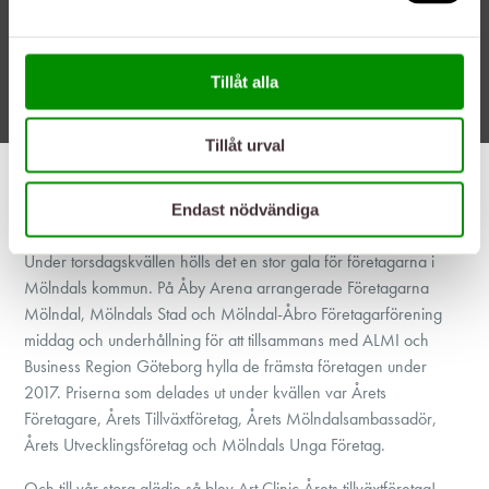
Tillåt alla
Tillåt urval
01/04/18
Endast nödvändiga
Art Clinic – Årets tillväxtföretag i Mölndal!
Under torsdagskvällen hölls det en stor gala för företagarna i
Mölndals kommun. På Åby Arena arrangerade Företagarna
Mölndal, Mölndals Stad och Mölndal-Åbro Företagarförening
middag och underhållning för att tillsammans med ALMI och
Business Region Göteborg hylla de främsta företagen under
2017. Priserna som delades ut under kvällen var Årets
Företagare, Årets Tillväxtföretag, Årets Mölndalsambassadör,
Årets Utvecklingsföretag och Mölndals Unga Företag.
Och till vår stora glädje så blev Art Clinic Årets tillväxtföretag!