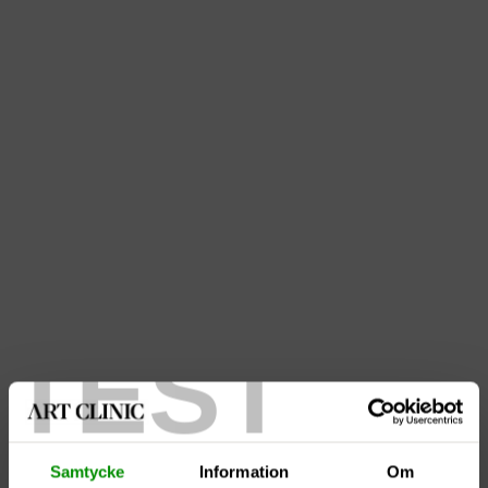
TEST
Art Clinic – Årets tillväxtföretag i Mölndal!
Samtycke
Information
Om