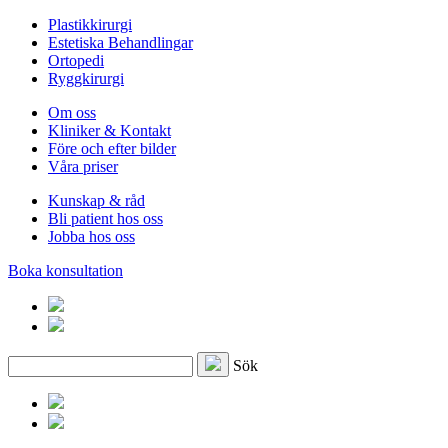
Plastikkirurgi
Estetiska Behandlingar
Ortopedi
Ryggkirurgi
Om oss
Kliniker & Kontakt
Före och efter bilder
Våra priser
Kunskap & råd
Bli patient hos oss
Jobba hos oss
Boka konsultation
Sök