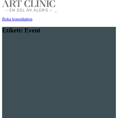
Boka konsultation
Etikett:
Event