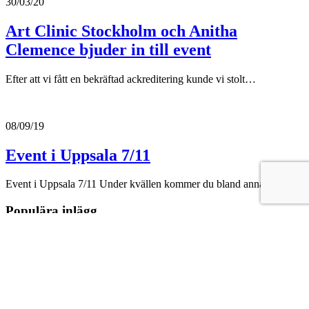
30/03/20
Art Clinic Stockholm och Anitha
Clemence bjuder in till event
Efter att vi fått en bekräftad ackreditering kunde vi stolt…
08/09/19
Event i Uppsala 7/11
Event i Uppsala 7/11 Under kvällen kommer du bland annat…
Populära inlägg
Att tänka på innan du väljer klinik för plastikkirurgi
Birgit Stark blir ny ordförande för ESAPS/EASAPS
Art Clinic blir en del av Aleriskoncernen
En hyllning till svensk sjukvård
God Jul och Gott nytt år!