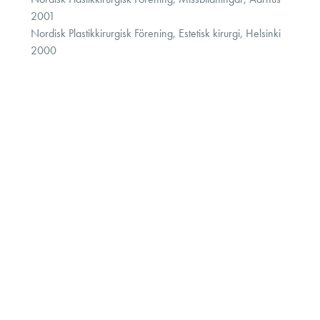
2001
Nordisk Plastikkirurgisk Förening, Estetisk kirurgi, Helsinki
2000
Nordisk Plastikkirurgisk Förening, Trauma, Oslo 2000
Nordisk Plastikkirurgisk Förening, Transplantation och
Sårläkning, Linköping 1999
Nordisk Plastikkirurgisk Förening, Cancerkirurgi, Malmö
1999
Northwick Park Microsurgical Workshop, London 1999
Specialister
Anestesiläkare
Behandlingar
Chefläkare
Fysioterapi
Hudterapeut