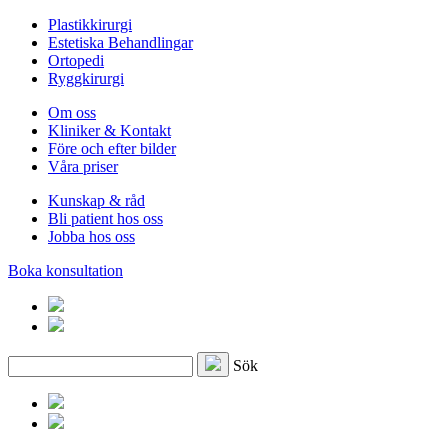
Plastikkirurgi
Estetiska Behandlingar
Ortopedi
Ryggkirurgi
Om oss
Kliniker & Kontakt
Före och efter bilder
Våra priser
Kunskap & råd
Bli patient hos oss
Jobba hos oss
Boka konsultation
Sök