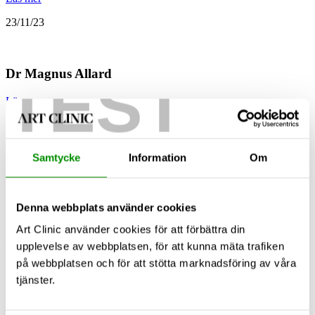
23/11/23
Dr Magnus Allard
TEST
Läs mer
11/05/23
Samtycke
Information
Om
Dr. Mikael Sansone
ARBETSLIVSERFARENHET Lektorstjänst, Göteborgs
Denna webbplats använder cookies
Universitet 2022–02 - ALF-tjänst 50%, Västra Götalandsregionen…
Art Clinic använder cookies för att förbättra din
Läs mer
upplevelse av webbplatsen, för att kunna mäta trafiken
på webbplatsen och för att stötta marknadsföring av våra
20/01/23
tjänster.
Dr. Gustav Kalin