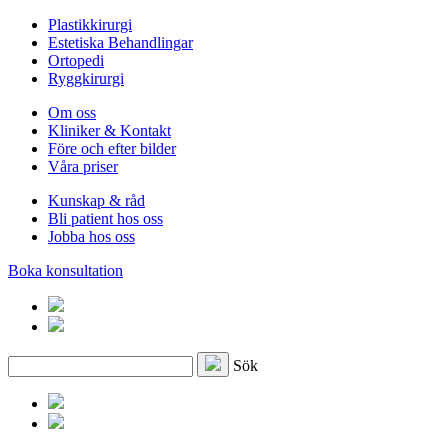
Plastikkirurgi
Estetiska Behandlingar
Ortopedi
Ryggkirurgi
Om oss
Kliniker & Kontakt
Före och efter bilder
Våra priser
Kunskap & råd
Bli patient hos oss
Jobba hos oss
Boka konsultation
Sök