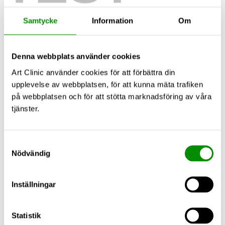
Per Windh
Samtycke
Information
Om
Styrelseledamot, Specialist i Plastikkirurgi
Mårten Werner
Denna webbplats använder cookies
Art Clinic använder cookies för att förbättra din
Styrelseledamot
upplevelse av webbplatsen, för att kunna mäta trafiken
Antti Ylikorkala
på webbplatsen och för att stötta marknadsföring av våra
tjänster.
Styrelseledamot
Carola Lemne
Samtyckesval
Nödvändig
Styrelseordförande
Inställningar
Statistik